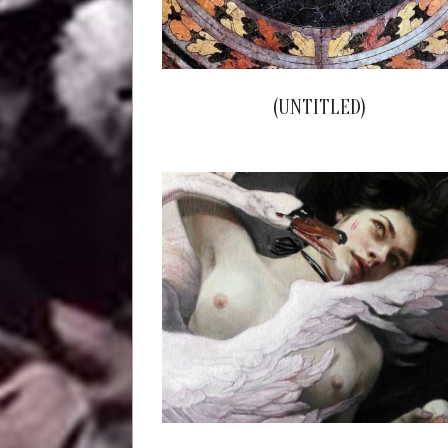
(UNTITLED)
2024-
03-
28