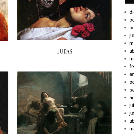
d
o
o
ju
m
JUDAS
ab
m
2024-
fe
04-
e
21
o
s
a
ju
ju
ab
m