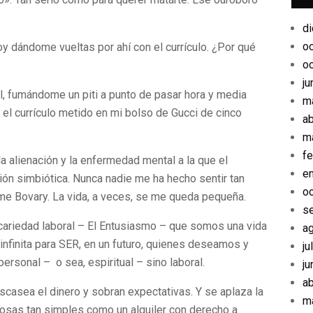
d
o
oy dándome vueltas por ahí con el currículo. ¿Por qué
o
ju
al, fumándome un piti a punto de pasar hora y media
m
el currículo metido en mi bolso de Gucci de cinco
ab
m
fe
 alienación y la enfermedad mental a la que el
e
ión simbiótica. Nunca nadie me ha hecho sentir tan
o
e Bovary. La vida, a veces, se me queda pequeña.
s
cariedad laboral – El Entusiasmo – que somos una vida
a
nfinita para SER, en un futuro, quienes deseamos y
ju
ersonal – o sea, espiritual – sino laboral.
ju
ab
scasea el dinero y sobran expectativas. Y se aplaza la
m
 cosas tan simples como un alquiler con derecho a