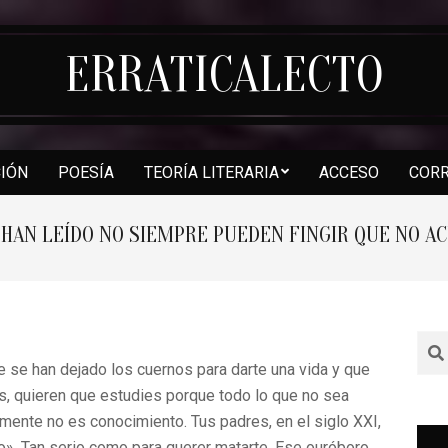
ERRATICALECTO
CIÓN
POESÍA
TEORÍA LITERARIA
ACCESO
COR
Secondary
Navigation
 HAN LEÍDO NO SIEMPRE PUEDEN FINGIR QUE NO 
Menu
Sea
e se han dejado los cuernos para darte una vida y que
s, quieren que estudies porque todo lo que no sea
amente no es conocimiento. Tus padres, en el siglo XXI,
io». Tan serio como para querer matarte. Ese ouróboro