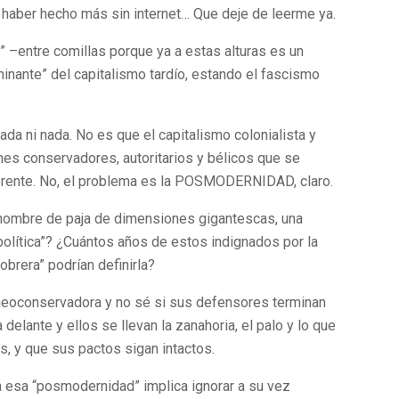
 haber hecho más sin internet… Que deje de leerme ya.
 –entre comillas porque ya a estas alturas es un
minante” del capitalismo tardío, estando el fascismo
ada ni nada. No es que el capitalismo colonialista y
nes conservadores, autoritarios y bélicos que se
erente. No, el problema es la POSMODERNIDAD, claro.
 hombre de paja de dimensiones gigantescas, una
política”? ¿Cuántos años de estos indignados por la
 obrera” podrían definirla?
 neoconservadora y no sé si sus defensores terminan
delante y ellos se llevan la zanahoria, el palo y lo que
es, y que sus pactos sigan intactos.
 esa “posmodernidad” implica ignorar a su vez