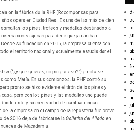
d
baja en la fábrica de la RHF (Recompensas para
o
años opera en Ciudad Real. Es una de las más de cien
o
y esmaltan los pines, trofeos y medallas destinados a
ju
conversaciones ajenas para decir que jamás han
m
. Desde su fundación en 2015, la empresa cuenta con
ab
odo el territorio nacional y actualmente estudia dar el
m
fe
ca (“¿y qué quieres, un pin por eso?”) pronto se
e
es como María. En sus comienzos, la RHF centró su
o
ero pronto se hizo evidente el tirón de los pines y
s
n casa, pero con los pines y las medallas uno puede
a
é donde esté y sin necesidad de cambiar ningún
ju
n de la empresa en el campo de la repostería fue breve:
ju
o de 2016 deja de fabricarse la
Galletita del Aliado
en
ab
 y nueces de Macadamia.
m