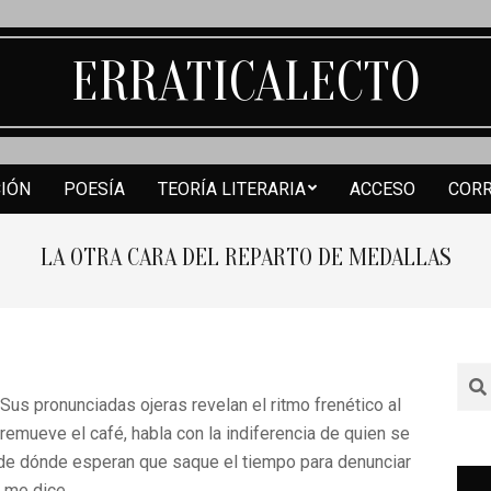
ERRATICALECTO
CIÓN
POESÍA
TEORÍA LITERARIA
ACCESO
COR
Secondary
Navigation
LA OTRA CARA DEL REPARTO DE MEDALLAS
Menu
Sea
us pronunciadas ojeras revelan el ritmo frenético al
remueve el café, habla con la indiferencia de quien se
 de dónde esperan que saque el tiempo para denunciar
, me dice.