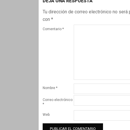
DEJA UNA RESPUESTA
10
Tu dirección de correo electrónico no será 
con
*
Comentario
*
Nombre
*
Correo electrónico
*
Web