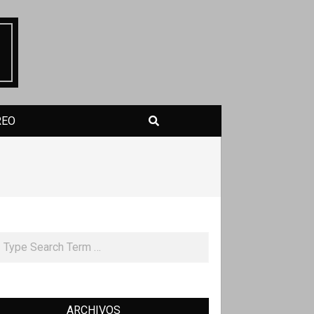
Search
REO
rch
ARCHIVOS