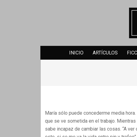
Skip
to
content
INICIO
ARTÍCULOS
FIC
María sólo puede concederme media hora. S
que se ve sometida en el trabajo. Mientras 
sabe incapaz de cambiar las cosas. “A ver
esto, si se me va la vida entre pin y trofeo”