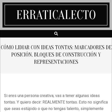
Skip
to
ERRATICALECTO
content
Search
Secondary
Navigation
Menu
CÓMO LIDIAR CON IDEAS TONTAS: MARCADORES DE
POSICIÓN, BLOQUES DE CONSTRUCCIÓN Y
REPRESENTACIONES
Si eres una persona creativa, vas a tener algunas ideas
tontas. Y quiero decir: REALMENTE tontas. Esto no significa
que seas estúpido o que no tengas talento, simplemente